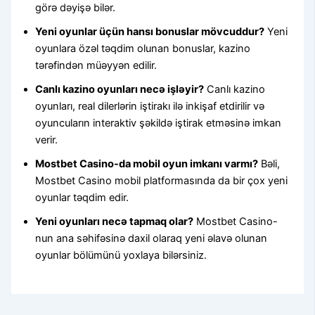
görə dəyişə bilər.
Yeni oyunlar üçün hansı bonuslar mövcuddur?
Yeni
oyunlara özəl təqdim olunan bonuslar, kazino
tərəfindən müəyyən edilir.
Canlı kazino oyunları necə işləyir?
Canlı kazino
oyunları, real dilerlərin iştirakı ilə inkişaf etdirilir və
oyuncuların interaktiv şəkildə iştirak etməsinə imkan
verir.
Mostbet Casino-da mobil oyun imkanı varmı?
Bəli,
Mostbet Casino mobil platformasında da bir çox yeni
oyunlar təqdim edir.
Yeni oyunları necə tapmaq olar?
Mostbet Casino-
nun ana səhifəsinə daxil olaraq yeni əlavə olunan
oyunlar bölümünü yoxlaya bilərsiniz.