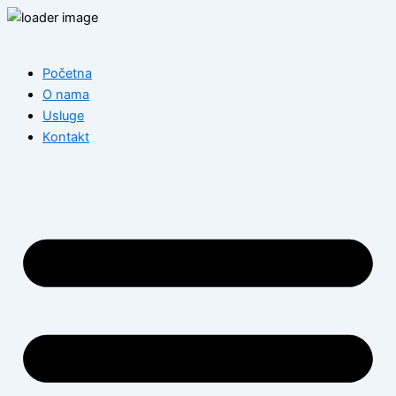
Skip
to
content
Početna
O nama
Usluge
Kontakt