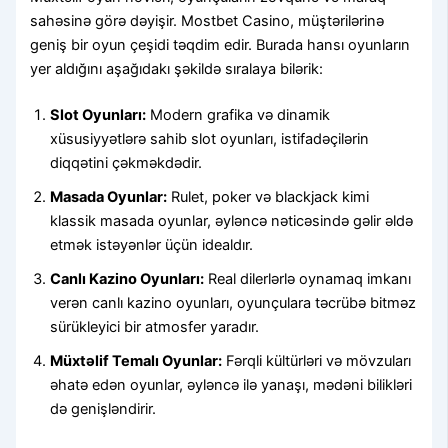
sahəsinə görə dəyişir. Mostbet Casino, müştərilərinə
geniş bir oyun çeşidi təqdim edir. Burada hansı oyunların
yer aldığını aşağıdakı şəkildə sıralaya bilərik:
Slot Oyunları:
Modern grafika və dinamik
xüsusiyyətlərə sahib slot oyunları, istifadəçilərin
diqqətini çəkməkdədir.
Masada Oyunlar:
Rulet, poker və blackjack kimi
klassik masada oyunlar, əyləncə nəticəsində gəlir əldə
etmək istəyənlər üçün idealdır.
Canlı Kazino Oyunları:
Real dilerlərlə oynamaq imkanı
verən canlı kazino oyunları, oyunçulara təcrübə bitməz
sürükleyici bir atmosfer yaradır.
Müxtəlif Temalı Oyunlar:
Fərqli kültürləri və mövzuları
əhatə edən oyunlar, əyləncə ilə yanaşı, mədəni bilikləri
də genişləndirir.