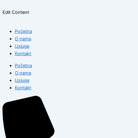
Edit Content
Početna
O nama
Usluge
Kontakt
Početna
O nama
Usluge
Kontakt