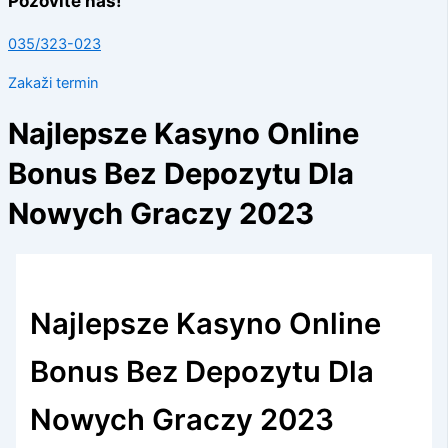
Pozovite nas!
035/323-023
Zakaži termin
Najlepsze Kasyno Online
Bonus Bez Depozytu Dla
Nowych Graczy 2023
Najlepsze Kasyno Online
Bonus Bez Depozytu Dla
Nowych Graczy 2023