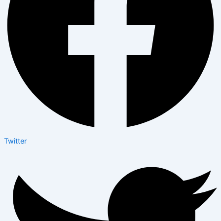
Twitter