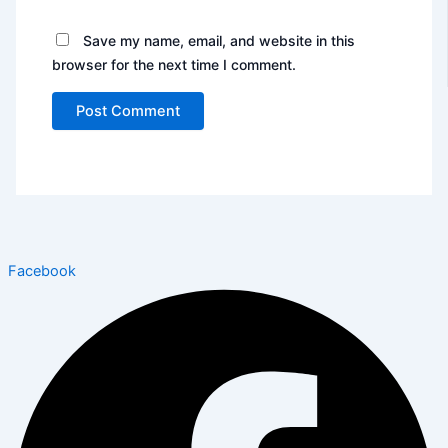
Save my name, email, and website in this
browser for the next time I comment.
Facebook