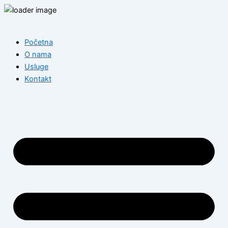
Skip
to
content
Početna
O nama
Usluge
Kontakt