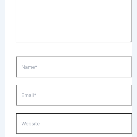
Name*
Email*
Website