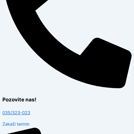
Pozovite nas!
035/323-023
Zakaži termin