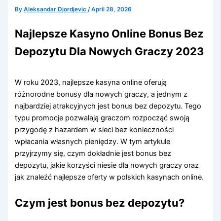
By
Aleksandar Djordjevic
/
April 28, 2026
Najlepsze Kasyno Online Bonus Bez
Depozytu Dla Nowych Graczy 2023
W roku 2023, najlepsze kasyna online oferują
różnorodne bonusy dla nowych graczy, a jednym z
najbardziej atrakcyjnych jest bonus bez depozytu. Tego
typu promocje pozwalają graczom rozpocząć swoją
przygodę z hazardem w sieci bez konieczności
wpłacania własnych pieniędzy. W tym artykule
przyjrzymy się, czym dokładnie jest bonus bez
depozytu, jakie korzyści niesie dla nowych graczy oraz
jak znaleźć najlepsze oferty w polskich kasynach online.
Czym jest bonus bez depozytu?