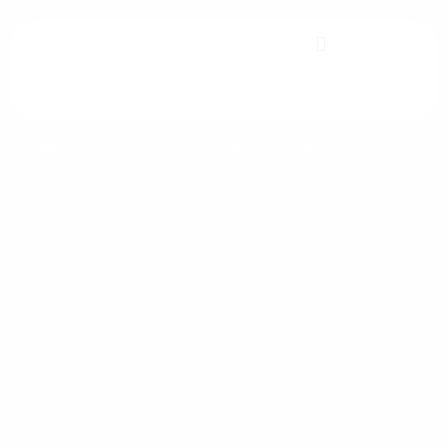
Skip
to
content
Обновления в процессе 1хбет вход: будьте в курсе!