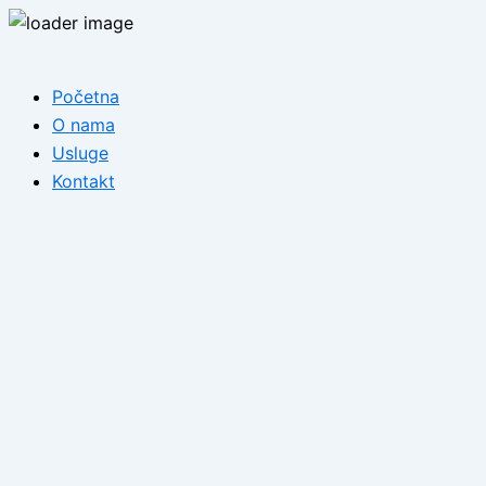
Type
Name*
Email*
Skip
here..
to
content
Početna
O nama
Usluge
Kontakt