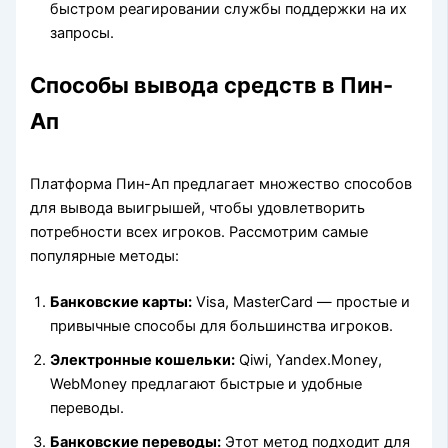
быстром реагировании службы поддержки на их
запросы.
Способы вывода средств в Пин-
Ап
Платформа Пин-Ап предлагает множество способов
для вывода выигрышей, чтобы удовлетворить
потребности всех игроков. Рассмотрим самые
популярные методы:
Банковские карты:
Visa, MasterCard — простые и
привычные способы для большинства игроков.
Электронные кошельки:
Qiwi, Yandex.Money,
WebMoney предлагают быстрые и удобные
переводы.
Банковские переводы:
Этот метод подходит для