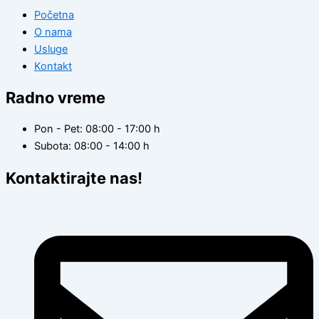
Početna
O nama
Usluge
Kontakt
Radno vreme
Pon - Pet: 08:00 - 17:00 h
Subota: 08:00 - 14:00 h
Kontaktirajte nas!