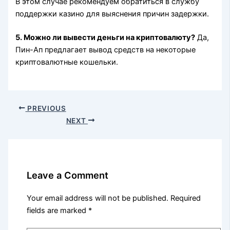
В этом случае рекомендуем обратиться в службу
поддержки казино для выяснения причин задержки.
5. Можно ли вывести деньги на криптовалюту?
Да,
Пин-Ап предлагает вывод средств на некоторые
криптовалютные кошельки.
PREVIOUS
NEXT
Leave a Comment
Your email address will not be published.
Required
fields are marked
*