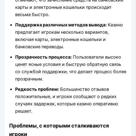
карты и электронные кошельки происходит
весьма быстро.
Поддержка различных методов вывода:
Казино
предлагает игрокам несколько вариантов,
включая карты, электронные кошельки и
банковские переводы.
Прозрачность процесса:
Пользователи высоко
ценят ясные условия и быструю обратную связь
со службой поддержки, что делает процесс более
прозрачным.
Редкость проблем:
Большинство отзывов
положительные, и игроки сообщают о редких
случаях задержек, которые казино оперативно
решает.
Проблемы, с которыми сталкиваются
игроки