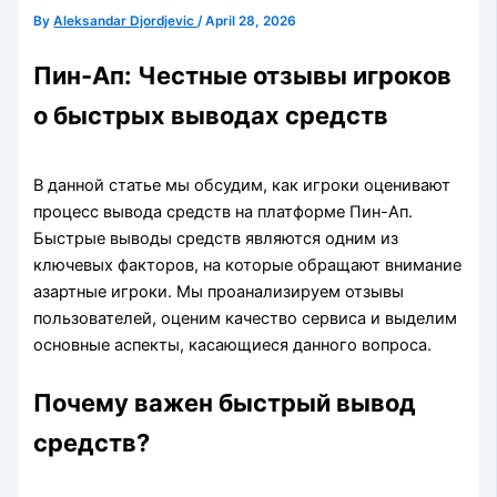
By
Aleksandar Djordjevic
/
April 28, 2026
Пин-Ап: Честные отзывы игроков
о быстрых выводах средств
В данной статье мы обсудим, как игроки оценивают
процесс вывода средств на платформе Пин-Ап.
Быстрые выводы средств являются одним из
ключевых факторов, на которые обращают внимание
азартные игроки. Мы проанализируем отзывы
пользователей, оценим качество сервиса и выделим
основные аспекты, касающиеся данного вопроса.
Почему важен быстрый вывод
средств?