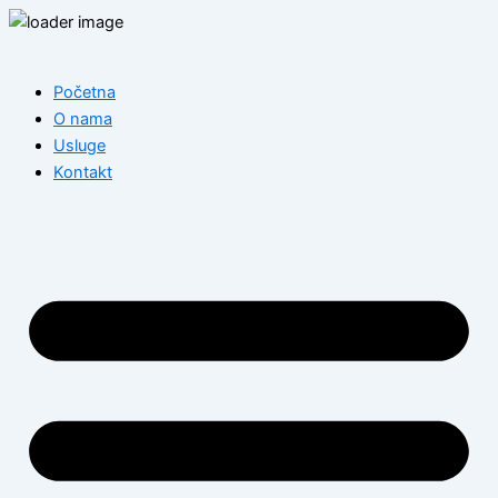
Skip
to
content
Početna
O nama
Usluge
Kontakt