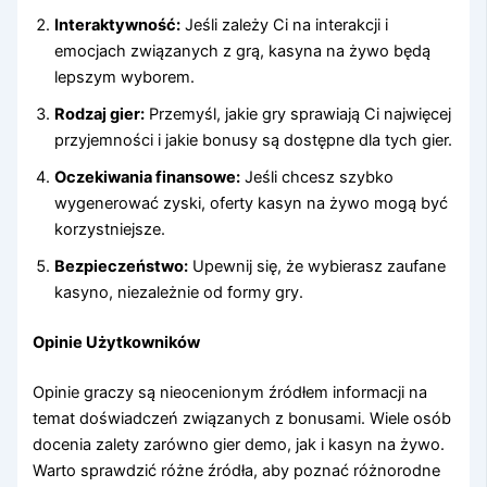
Interaktywność:
Jeśli zależy Ci na interakcji i
emocjach związanych z grą, kasyna na żywo będą
lepszym wyborem.
Rodzaj gier:
Przemyśl, jakie gry sprawiają Ci najwięcej
przyjemności i jakie bonusy są dostępne dla tych gier.
Oczekiwania finansowe:
Jeśli chcesz szybko
wygenerować zyski, oferty kasyn na żywo mogą być
korzystniejsze.
Bezpieczeństwo:
Upewnij się, że wybierasz zaufane
kasyno, niezależnie od formy gry.
Opinie Użytkowników
Opinie graczy są nieocenionym źródłem informacji na
temat doświadczeń związanych z bonusami. Wiele osób
docenia zalety zarówno gier demo, jak i kasyn na żywo.
Warto sprawdzić różne źródła, aby poznać różnorodne