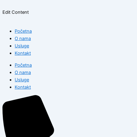
Edit Content
Početna
O nama
Usluge
Kontakt
Početna
O nama
Usluge
Kontakt