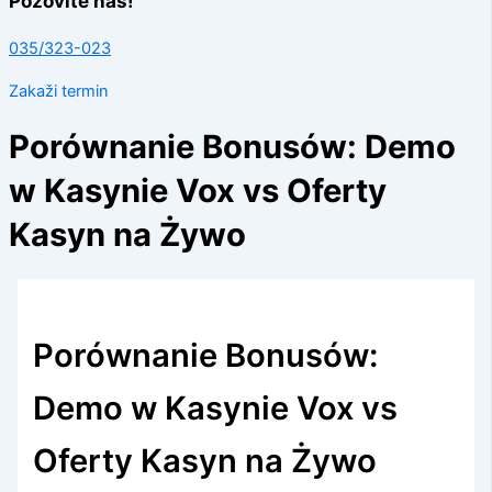
Pozovite nas!
035/323-023
Zakaži termin
Porównanie Bonusów: Demo
w Kasynie Vox vs Oferty
Kasyn na Żywo
Porównanie Bonusów:
Demo w Kasynie Vox vs
Oferty Kasyn na Żywo