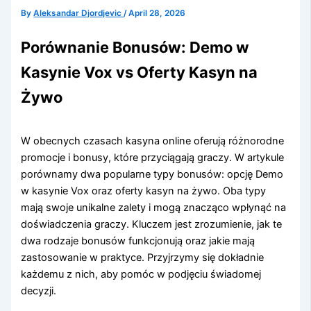
By
Aleksandar Djordjevic
/
April 28, 2026
Porównanie Bonusów: Demo w
Kasynie Vox vs Oferty Kasyn na
Żywo
W obecnych czasach kasyna online oferują różnorodne
promocje i bonusy, które przyciągają graczy. W artykule
porównamy dwa popularne typy bonusów: opcję Demo
w kasynie Vox oraz oferty kasyn na żywo. Oba typy
mają swoje unikalne zalety i mogą znacząco wpłynąć na
doświadczenia graczy. Kluczem jest zrozumienie, jak te
dwa rodzaje bonusów funkcjonują oraz jakie mają
zastosowanie w praktyce. Przyjrzymy się dokładnie
każdemu z nich, aby pomóc w podjęciu świadomej
decyzji.