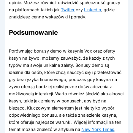
opinie. Możesz również odwiedzić społeczność graczy
na platformach takich jak
Twitter
czy
LinkedIn
, gdzie
znajdziesz cenne wskazówki i porady.
Podsumowanie
Porównując bonusy demo w kasynie Vox oraz oferty
kasyn na żywo, możemy zauważyć, że każdy z tych
typów ma swoje unikalne zalety. Bonusy demo są
idealne dla osób, które chcą nauczyć się i przetestować
gry bez ryzyka finansowego, podczas gdy kasyna na
żywo oferują bardziej realistyczne doświadczenia z
możliwością interakcji. Warto również śledzić aktualności
kasyn, takie jak zmiany w bonusach, aby być na
bieżąco. Kluczowym elementem jest nie tylko wybór
odpowiedniego bonusu, ale także znalezienie kasyna,
które oferuje najlepsze warunki. Więcej informacji na ten
temat można znaleźć w artykule na
New York Times
.