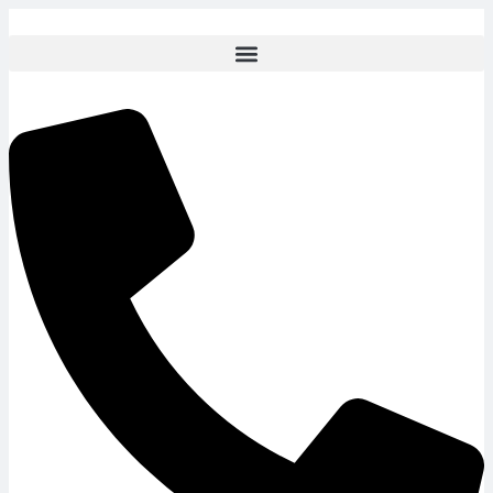
Skip
to
content