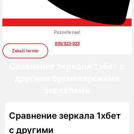
Pozovite nas!
035/323-023
Zakaži termin
Сравнение зеркала 1хбет с
другими букмекерскими
зеркалами
Сравнение зеркала 1хбет
с другими