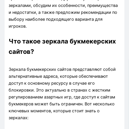
зеркалами, обсудим их особенности, преимущества
и недостатки, а также предложим рекомендации по
выбору наиболее подходящего варианта для
игроков.
Что такое зеркала букмекерских
сайтов?
Зеркала букмекерских сайтов представляют собой
альтернативные адреса, которые обеспечивают
доступ к основному ресурсу в случае его
блокировки. Это актуально в странах с жестким
регулированием азартных игр, где доступ к сайтам
букмекеров может быть ограничен. Вот несколько
ключевых моментов, которые стоит знать о
зеркалах: