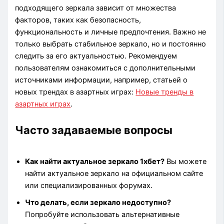
подходящего зеркала зависит от множества
факторов, таких как безопасность,
функциональность и личные предпочтения. Важно не
только выбрать стабильное зеркало, но и постоянно
следить за его актуальностью. Рекомендуем
пользователям ознакомиться с дополнительными
источниками информации, например, статьей о
новых трендах в азартных играх:
Новые тренды в
азартных играх
.
Часто задаваемые вопросы
Как найти актуальное зеркало 1хбет?
Вы можете
найти актуальное зеркало на официальном сайте
или специализированных форумах.
Что делать, если зеркало недоступно?
Попробуйте использовать альтернативные