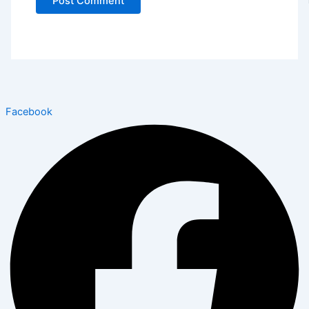
Facebook