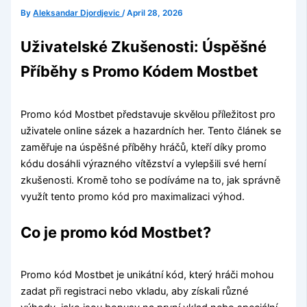
By
Aleksandar Djordjevic
/
April 28, 2026
Uživatelské Zkušenosti: Úspěšné
Příběhy s Promo Kódem Mostbet
Promo kód Mostbet představuje skvělou příležitost pro
uživatele online sázek a hazardních her. Tento článek se
zaměřuje na úspěšné příběhy hráčů, kteří díky promo
kódu dosáhli výrazného vítězství a vylepšili své herní
zkušenosti. Kromě toho se podíváme na to, jak správně
využít tento promo kód pro maximalizaci výhod.
Co je promo kód Mostbet?
Promo kód Mostbet je unikátní kód, který hráči mohou
zadat při registraci nebo vkladu, aby získali různé