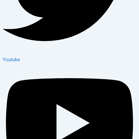
Youtube