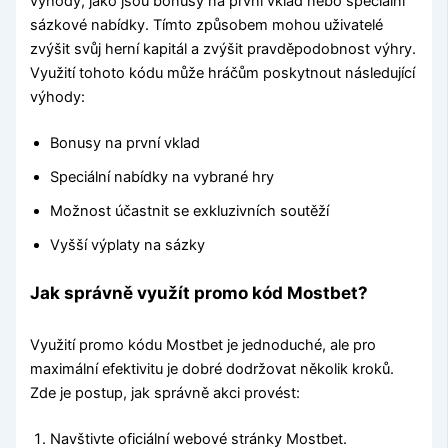
výhody, jako jsou bonusy na první vklad nebo speciální
sázkové nabídky. Tímto způsobem mohou uživatelé
zvýšit svůj herní kapitál a zvýšit pravděpodobnost výhry.
Využití tohoto kódu může hráčům poskytnout následující
výhody:
Bonusy na první vklad
Speciální nabídky na vybrané hry
Možnost účastnit se exkluzivních soutěží
Vyšší výplaty na sázky
Jak správně využít promo kód Mostbet?
Využití promo kódu Mostbet je jednoduché, ale pro
maximální efektivitu je dobré dodržovat několik kroků.
Zde je postup, jak správně akci provést:
Navštivte oficiální webové stránky Mostbet.