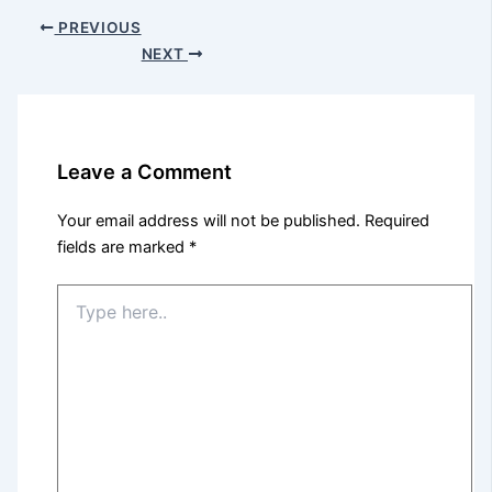
PREVIOUS
NEXT
Leave a Comment
Your email address will not be published.
Required
fields are marked
*
Type
here..