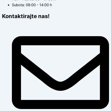
Subota: 08:00 - 14:00 h
Kontaktirajte nas!