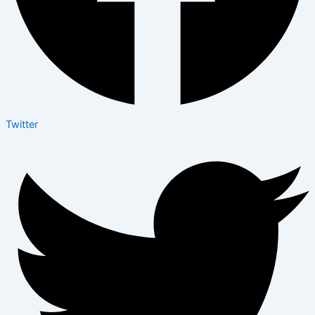
Twitter