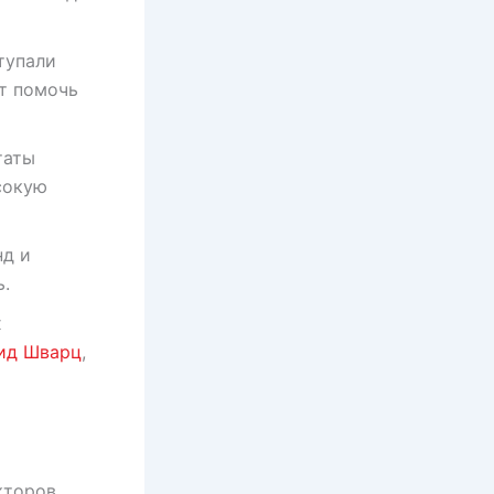
тупали
т помочь
таты
сокую
нд и
ь.
х
ид Шварц
,
кторов,