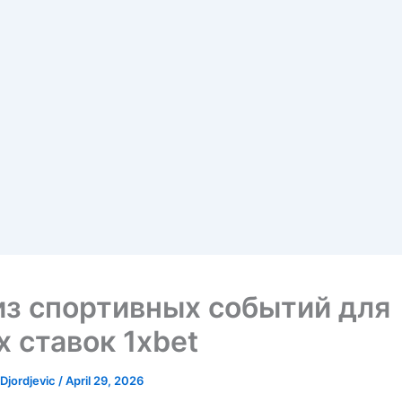
з спортивных событий для
 ставок 1xbet
Djordjevic
/
April 29, 2026