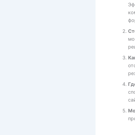
Эф
ко
фо
Ст
мо
ре
Ка
от
ре
Гд
сп
са
Мо
пр