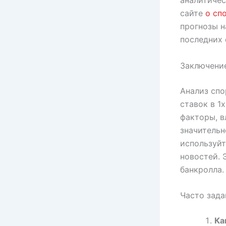
аналитичес
сайте
о сп
прогнозы н
последних 
Заключени
Анализ спо
ставок в 1
факторы, в
значительн
используйт
новостей. 
банкролла.
Часто зада
Ка