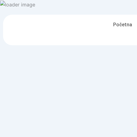
Skip
to
content
Početna