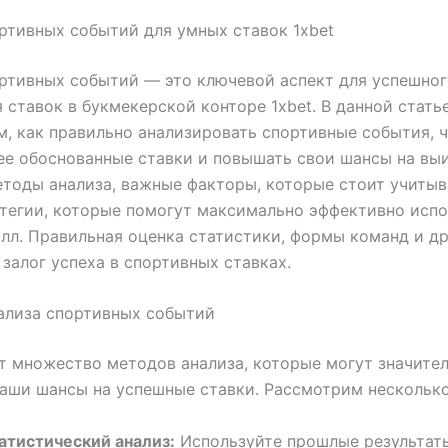
ртивных событий для умных ставок 1xbet
ртивных событий — это ключевой аспект для успешно
 ставок в букмекерской конторе 1xbet. В данной стать
, как правильно анализировать спортивные события, 
ее обоснованные ставки и повышать свои шансы на вы
тоды анализа, важные факторы, которые стоит учитыва
тегии, которые помогут максимально эффективно испо
лл. Правильная оценка статистики, формы команд и д
залог успеха в спортивных ставках.
ализа спортивных событий
 множество методов анализа, которые могут значите
аши шансы на успешные ставки. Рассмотрим несколько
атистический анализ:
Используйте прошлые результат