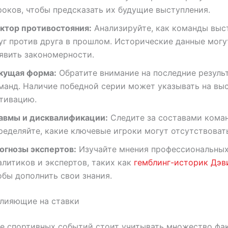
роков, чтобы предсказать их будущие выступления.
ктор противостояния:
Анализируйте, как команды выс
уг против друга в прошлом. Исторические данные могу
явить закономерности.
кущая форма:
Обратите внимание на последние резуль
манд. Наличие победной серии может указывать на вы
тивацию.
авмы и дисквалификации:
Следите за составами кома
ределяйте, какие ключевые игроки могут отсутствоват
огнозы экспертов:
Изучайте мнения профессиональны
алитиков и экспертов, таких как
гемблинг-историк Дэв
обы дополнить свои знания.
влияющие на ставки
е спортивных событий стоит учитывать множество фа