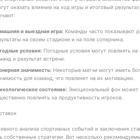
гут оказать влияние на ход игры и итоговый результат
ючают:
машняя и выездная игра:
Команды часто показывают р
зультаты на своем стадионе и на поле соперника.
годные условия:
Погодные условия могут повлиять на 
манд и результат встречи.
рнирная значимость:
Некоторые матчи могут иметь бо
ачимость для команд, что повлияет на их мотивацию.
ихологическое состояние:
Эмоциональный фон может
щественно повлиять на продуктивность игроков.
ставок
ивного анализа спортивных событий и заключения ста
ь собственные стратегии. Вот несколько рекомендуем