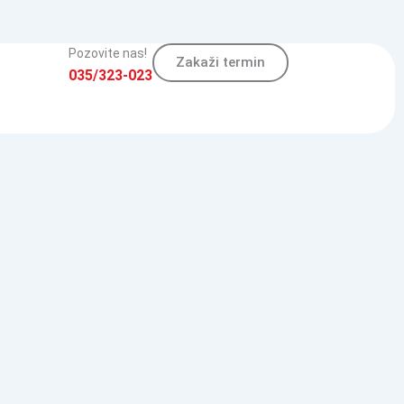
Pozovite nas!
Zakaži termin
035/323-023