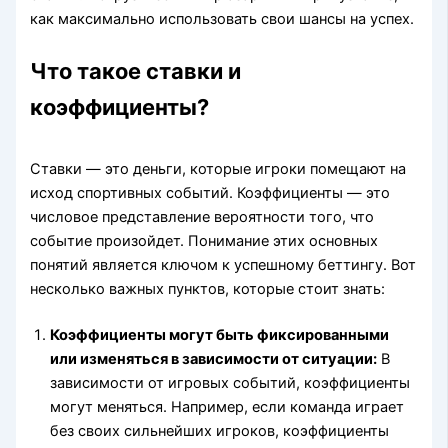
как максимально использовать свои шансы на успех.
Что такое ставки и
коэффициенты?
Ставки — это деньги, которые игроки помещают на
исход спортивных событий. Коэффициенты — это
числовое представление вероятности того, что
событие произойдет. Понимание этих основных
понятий является ключом к успешному беттингу. Вот
несколько важных пунктов, которые стоит знать:
Коэффициенты могут быть фиксированными
или изменяться в зависимости от ситуации:
В
зависимости от игровых событий, коэффициенты
могут меняться. Например, если команда играет
без своих сильнейших игроков, коэффициенты