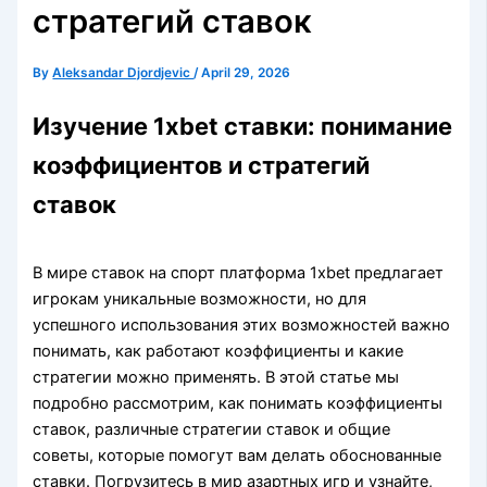
стратегий ставок
By
Aleksandar Djordjevic
/
April 29, 2026
Изучение 1xbet ставки: понимание
коэффициентов и стратегий
ставок
В мире ставок на спорт платформа 1xbet предлагает
игрокам уникальные возможности, но для
успешного использования этих возможностей важно
понимать, как работают коэффициенты и какие
стратегии можно применять. В этой статье мы
подробно рассмотрим, как понимать коэффициенты
ставок, различные стратегии ставок и общие
советы, которые помогут вам делать обоснованные
ставки. Погрузитесь в мир азартных игр и узнайте,