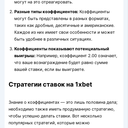
могут на это отреагировать.
Разные типы коэффициентов:
Коэффициенты
могут быть представлены в разных форматах,
таких как дробные, десятичные и американские.
Каждое из них имеет свои особенности и может
быть удобнее в различных ситуациях.
Коэффициенты показывают потенциальный
выигрыш:
Например, коэффициент 2.00 означает,
что ваше вознаграждение будет равно сумме
вашей ставки, если вы выиграете.
Стратегии ставок на 1xbet
Знание о коэффициентах — это лишь половина дела;
необходимо также иметь продуманную стратегию,
чтобы успешно делать ставки. Вот несколько
популярных стратегий, которые можно