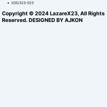
035/323-023
Copyright © 2024 LazareX23, All Rights
Reserved. DESIGNED BY AJKON