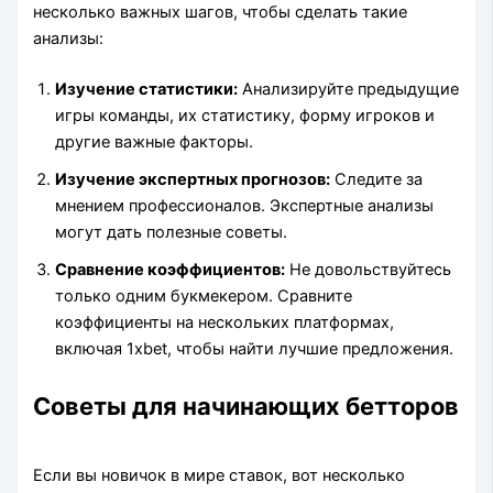
несколько важных шагов, чтобы сделать такие
анализы:
Изучение статистики:
Анализируйте предыдущие
игры команды, их статистику, форму игроков и
другие важные факторы.
Изучение экспертных прогнозов:
Следите за
мнением профессионалов. Экспертные анализы
могут дать полезные советы.
Сравнение коэффициентов:
Не довольствуйтесь
только одним букмекером. Сравните
коэффициенты на нескольких платформах,
включая 1xbet, чтобы найти лучшие предложения.
Советы для начинающих бетторов
Если вы новичок в мире ставок, вот несколько