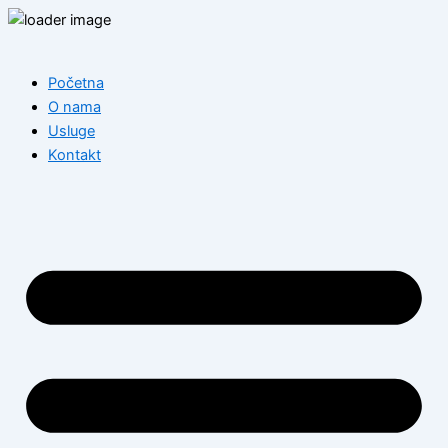
Skip
to
content
Početna
O nama
Usluge
Kontakt