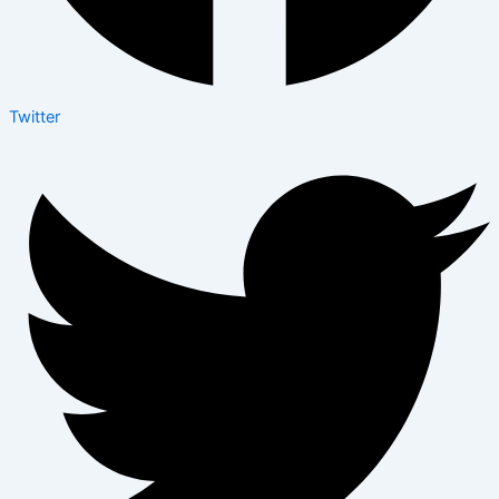
Twitter