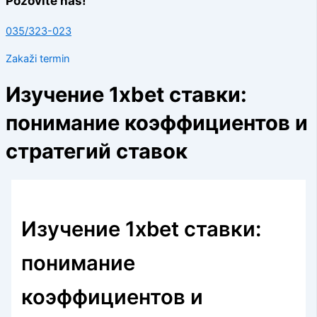
Pozovite nas!
035/323-023
Zakaži termin
Изучение 1xbet ставки:
понимание коэффициентов и
стратегий ставок
Изучение 1xbet ставки:
понимание
коэффициентов и