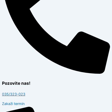
Pozovite nas!
035/323-023
Zakaži termin