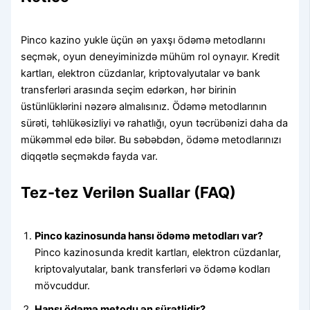
Pinco kazino yukle üçün ən yaxşı ödəmə metodlarını
seçmək, oyun deneyiminizdə mühüm rol oynayır. Kredit
kartları, elektron cüzdanlar, kriptovalyutalar və bank
transferləri arasında seçim edərkən, hər birinin
üstünlüklərini nəzərə almalısınız. Ödəmə metodlarının
sürəti, təhlükəsizliyi və rahatlığı, oyun təcrübənizi daha da
mükəmməl edə bilər. Bu səbəbdən, ödəmə metodlarınızı
diqqətlə seçməkdə fayda var.
Tez-tez Verilən Suallar (FAQ)
Pinco kazinosunda hansı ödəmə metodları var?
Pinco kazinosunda kredit kartları, elektron cüzdanlar,
kriptovalyutalar, bank transferləri və ödəmə kodları
mövcuddur.
Hansı ödəmə metodu ən sürətlidir?