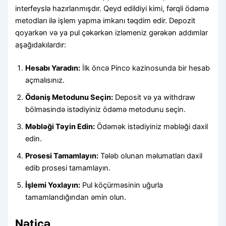
interfeyslə hazırlanmışdır. Qeyd edildiyi kimi, fərqli ödəmə
metodları ilə işlem yapma imkanı təqdim edir. Depozit
qoyarkən və ya pul çəkərkən izləmeniz gərəkən addımlar
aşağıdakılardır:
Hesabı Yaradın:
İlk öncə Pinco kazinosunda bir hesab
açmalısınız.
Ödəniş Metodunu Seçin:
Deposit və ya withdraw
bölməsində istədiyiniz ödəmə metodunu seçin.
Məbləği Təyin Edin:
Ödəmək istədiyiniz məbləği daxil
edin.
Prosesi Tamamlayın:
Tələb olunan məlumatları daxil
edib prosesi tamamlayın.
İşlemi Yoxlayın:
Pul köçürməsinin uğurla
tamamlandığından əmin olun.
Nəticə