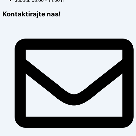
Subota: 08:00 - 14:00 h
Kontaktirajte nas!