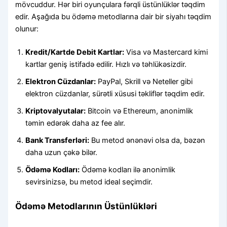
mövcuddur. Hər biri oyunçulara fərqli üstünlüklər təqdim
edir. Aşağıda bu ödəmə metodlarına dair bir siyahı təqdim
olunur:
Kredit/Kartde Debit Kartlar:
Visa və Mastercard kimi
kartlar geniş istifadə edilir. Hızlı və təhlükəsizdir.
Elektron Cüzdanlar:
PayPal, Skrill və Neteller gibi
elektron cüzdanlar, sürətli xüsusi təkliflər təqdim edir.
Kriptovalyutalar:
Bitcoin və Ethereum, anonimlik
təmin edərək daha az fee alır.
Bank Transferləri:
Bu metod ənənəvi olsa da, bəzən
daha uzun çəkə bilər.
Ödəmə Kodları:
Ödəmə kodları ilə anonimlik
sevirsinizsə, bu metod ideal seçimdir.
Ödəmə Metodlarının Üstünlükləri