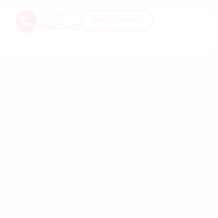
Pozovite nas!
Zakaži termin
035/323-023
 il Migliore