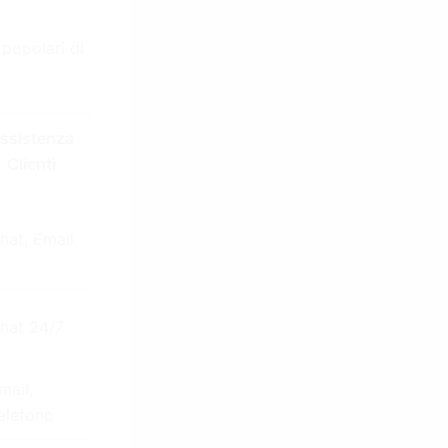
 popolari di
ssistenza
Clienti
hat, Email
hat 24/7
mail,
elefono