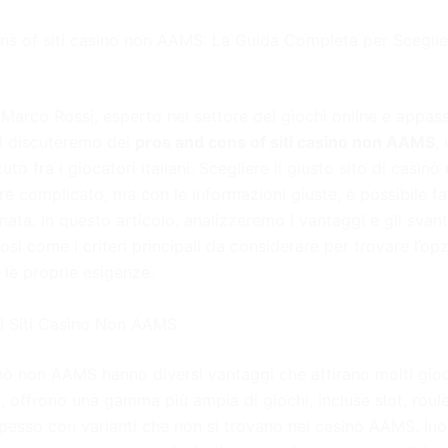
ns of siti casino non AAMS: La Guida Completa per Sceglier
 Marco Rossi, esperto nel settore dei giochi online e appas
i discuteremo dei
pros and cons of siti casino non AAMS
,
uto fra i giocatori italiani. Scegliere il giusto sito di casi
e complicato, ma con le informazioni giuste, è possibile fa
mata. In questo articolo, analizzeremo i vantaggi e gli svan
 così come i criteri principali da considerare per trovare l’op
 le proprie esigenze.
i Siti Casino Non AAMS
sinò non AAMS hanno diversi vantaggi che attirano molti gioc
 offrono una gamma più ampia di giochi, incluse slot, roule
pesso con varianti che non si trovano nei casinò AAMS. Inol