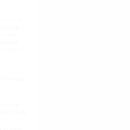
 un’analisi
aggi e gli
 di giochi,
ti casino
ne informata.
ffrono una
canza di
otezione dei