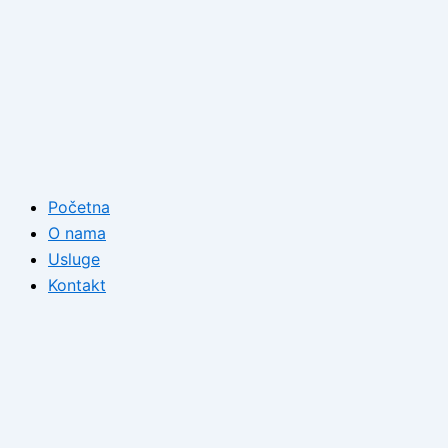
Početna
O nama
Usluge
Kontakt