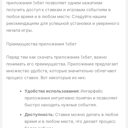
приложения 1хбет позволяет одним нажатием
получить доступ к ставкам и игровым событиям в
любое время и в любом месте. Следуйте нашим
рекомендациям для успешной установки и уверенного
начала игры.
Преимущества приложения 1хбет
Перед тем как скачать приложение 1хбет, важно
понимать его преимущества. Приложение предлагает
множество удобств, которые значительно облегчают
процесс ставок. Вот некоторые из них:
Удобство использования:
Интерфейс
приложения интуитивно понятен и позволяет
быстро находить нужные события.
Доступность:
Ставки можно делать в любое
время и в любом месте, что делает процесс