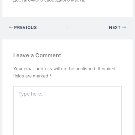
достаточного свободного места.
PREVIOUS
NEXT
Leave a Comment
Your email address will not be published.
Required
fields are marked
*
Type
here..