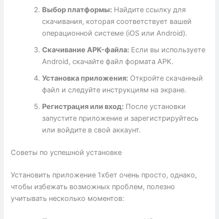
Выбор платформы:
Найдите ссылку для
скачивания, которая соответствует вашей
операционной системе (iOS или Android).
Скачивание APK-файла:
Если вы используете
Android, скачайте файл формата APK.
Установка приложения:
Откройте скачанный
файл и следуйте инструкциям на экране.
Регистрация или вход:
После установки
запустите приложение и зарегистрируйтесь
или войдите в свой аккаунт.
Советы по успешной установке
Установить приложение 1хбет очень просто, однако,
чтобы избежать возможных проблем, полезно
учитывать несколько моментов: