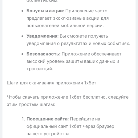
более гибким.
Бонусы и акции:
Приложение часто
предлагает эксклюзивные акции для
пользователей мобильной версии.
Уведомления:
Вы сможете получать
уведомления о результатах и новых событиях.
Безопасность:
Приложение обеспечивает
высокий уровень защиты ваших данных и
транзакций.
Шаги для скачивания приложения 1хбет
Чтобы скачать приложение 1хбет бесплатно, следуйте
этим простым шагам:
Посещение сайта:
Перейдите на
официальный сайт 1хбет через браузер
вашего устройства.