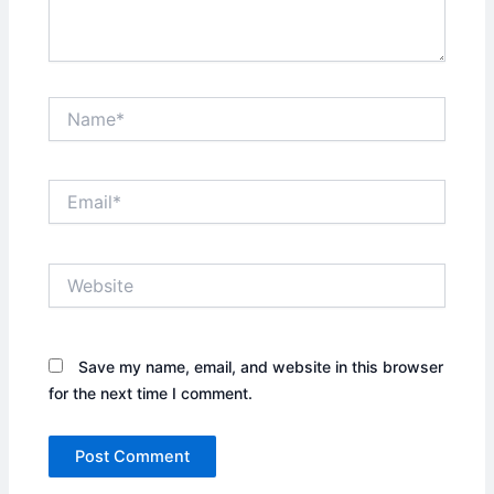
Name*
Email*
Website
Save my name, email, and website in this browser
for the next time I comment.