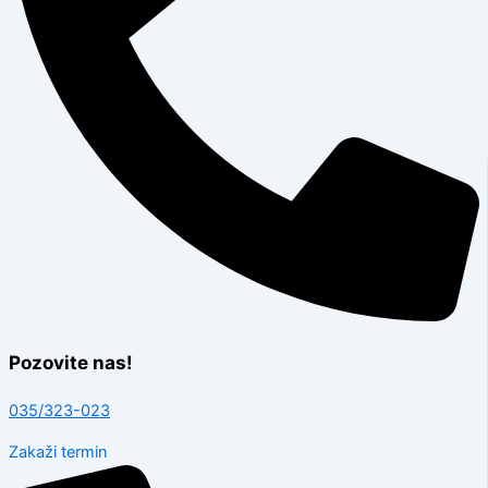
Pozovite nas!
035/323-023
Zakaži termin