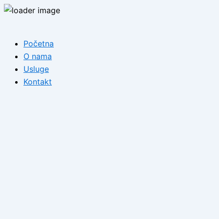
Type
Name*
Email*
Skip
here..
to
content
Početna
O nama
Usluge
Kontakt