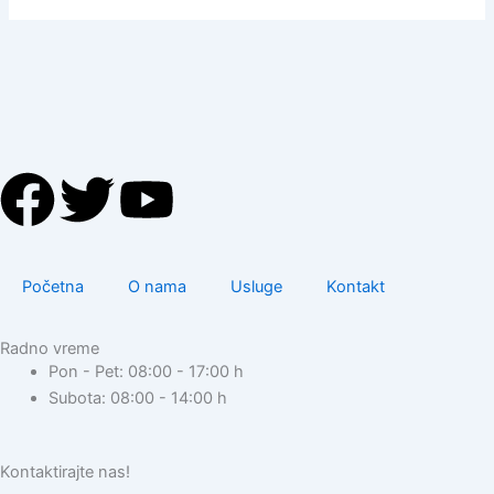
F
T
Y
a
w
o
c
i
u
Početna
O nama
Usluge
Kontakt
e
t
t
Radno vreme
Pon - Pet: 08:00 - 17:00 h
b
t
u
Subota: 08:00 - 14:00 h
o
e
b
Kontaktirajte nas!