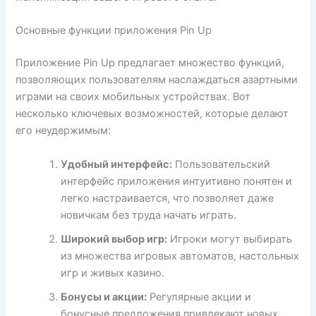
Основные функции приложения Pin Up
Приложение Pin Up предлагает множество функций,
позволяющих пользователям наслаждаться азартными
играми на своих мобильных устройствах. Вот
несколько ключевых возможностей, которые делают
его неудержимым:
Удобный интерфейс:
Пользовательский
интерфейс приложения интуитивно понятен и
легко настраивается, что позволяет даже
новичкам без труда начать играть.
Широкий выбор игр:
Игроки могут выбирать
из множества игровых автоматов, настольных
игр и живых казино.
Бонусы и акции:
Регулярные акции и
бонусные предложения привлекают новых