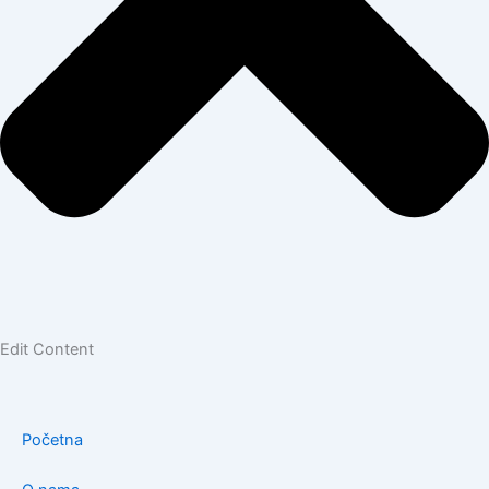
Edit Content
Početna