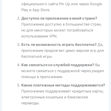
официального сайта Pin Up или через Google
Play и App Store.
Доступно ли приложение в моей стране?
Приложение доступно в большинстве стран,
но для некоторых может потребоваться
использование VPN.
Есть ли возможность играть бесплатно?
Да,
приложение предлагает демо-версии игр для
бесплатной игры.
Как связаться со службой поддержки?
Вы
можете связаться с поддержкой через раздел
помощи в приложении.
Какие платежные методы поддерживаются?
Приложение поддерживает кредитные карты,
электронные кошельки и банковские
переводы.