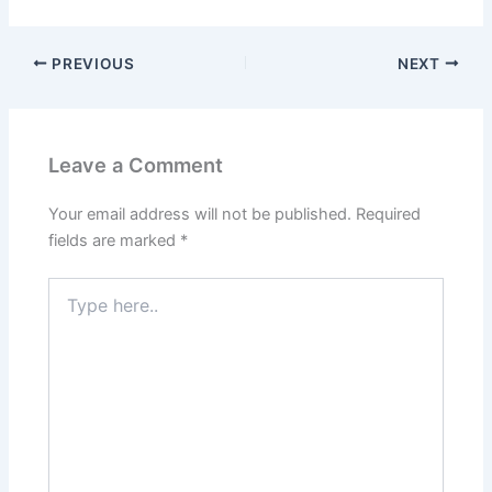
PREVIOUS
NEXT
Leave a Comment
Your email address will not be published.
Required
fields are marked
*
Type
here..