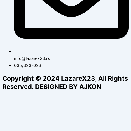
info@lazarex23.rs
035/323-023
Copyright © 2024 LazareX23, All Rights
Reserved. DESIGNED BY AJKON