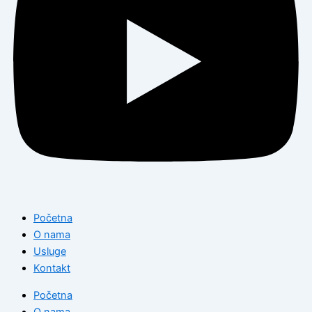
Početna
O nama
Usluge
Kontakt
Početna