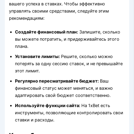
вашего успеха в ставках. Чтобы эффективно
управлять своими средствами, следуйте этим
рекомендациям:
Создайте финансовый план:
Запишите, сколько
вы можете потратить, и придерживайтесь этого
плана.
Установите лимиты:
Решите, сколько можно
потерять за одну сессию ставок, и не превышайте
этот лимит.
Регулярно пересматривайте бюджет:
Ваш
финансовый статус может меняться, и важно
адаптировать свой бюджет соответственно.
Используйте функции сайтa:
На 1xBet есть
инструменты, позволяющие контролировать свои
ставки и расходы.