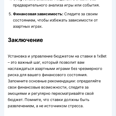
предварительного анализа игры или события.
Финансовая зависимость:
Следите за своим
состоянием, чтобы избежать зависимости от
азартных играх.
Заключение
Установка и управление бюджетом на ставки в 1xBet
– это важный шаг, который позволит вам
наслаждаться азартными играми без чрезмерного
риска для вашего финансового состояния.
Запомните основные рекомендации: определяйте
свои финансовые возможности, следите за
эмоциями и регулярно пересматривайте свой
бюджет. Помните, что ставки должны быть
развлечением, а не источником стресса.