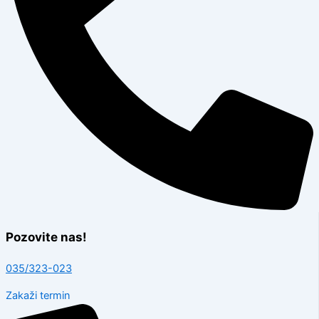
Pozovite nas!
035/323-023
Zakaži termin