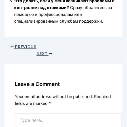
Что делать, если у меня возникают проблемы с
контролем над ставками?
Сразу обратитесь за
помощью к профессионалам или
специализированным службам поддержки.
PREVIOUS
NEXT
Leave a Comment
Your email address will not be published.
Required
fields are marked
*
Type
here..