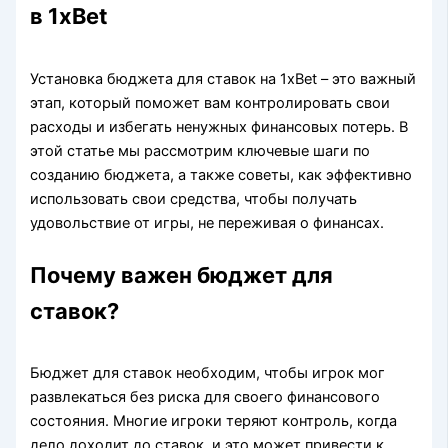
в 1xBet
Установка бюджета для ставок на 1xBet – это важный
этап, который поможет вам контролировать свои
расходы и избегать ненужных финансовых потерь. В
этой статье мы рассмотрим ключевые шаги по
созданию бюджета, а также советы, как эффективно
использовать свои средства, чтобы получать
удовольствие от игры, не переживая о финансах.
Почему важен бюджет для
ставок?
Бюджет для ставок необходим, чтобы игрок мог
развлекаться без риска для своего финансового
состояния. Многие игроки теряют контроль, когда
дело доходит до ставок, и это может привести к