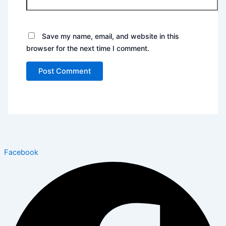
Save my name, email, and website in this
browser for the next time I comment.
Facebook