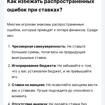
Как избежать распространенных
ошибок при ставках?
Многим игрокам знакомы распространенные
ошибки, которые приводят к потере финансов. Среди
них:
Чрезмерная самоуверенность:
Не ставьте
большие суммы, полагаясь на предыдущие
выигрышные ставки.
Игнорирование бюджета:
Не забывайте о том,
что у вас установлен бюджет, и не превышайте
его.
Ставки на эмоциях:
Не позволяйте эмоциям вести
вас к ставкам. Лучше подождите до спокойного
момента.
Отсутствие анализа:
Не делайте ставки без