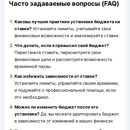
Часто задаваемые вопросы (FAQ)
Каковы лучшие практики установки бюджета на
ставки?
Установите лимиты, учитывайте свои
финансовые возможности и анализируйте ставки.
Что делать, если я превысил свой бюджет?
Перестаньте ставить, пересмотрите свои
финансовые цели и рассмотрите возможность
временной паузы.
Как избежать зависимости от ставок?
Установите лимиты, управляйте своим временем,
и подумайте о профессиональной помощи, если
это необходимо.
Можно ли изменить бюджет после его
установки?
Да, вы можете адаптировать бюджет
в зависимости от изменений в ваших финансах.