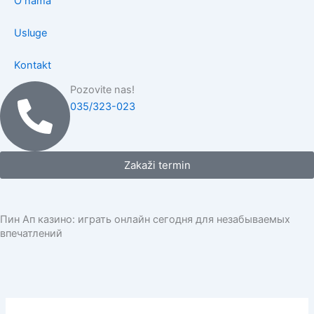
O nama
Usluge
Kontakt
Pozovite nas!
035/323-023
Zakaži termin
Пин Ап казино: играть онлайн сегодня для незабываемых
впечатлений