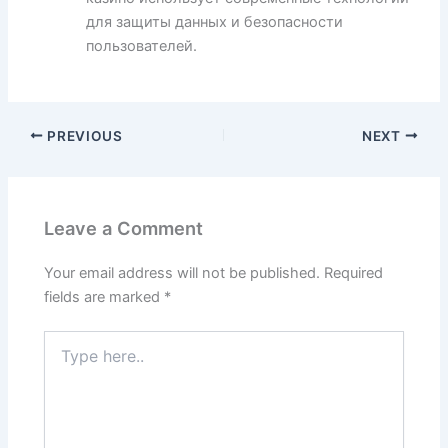
для защиты данных и безопасности
пользователей.
PREVIOUS
NEXT
Leave a Comment
Your email address will not be published.
Required
fields are marked
*
Type
here..