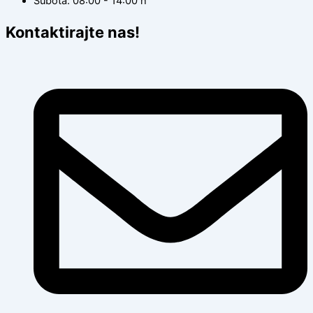
Subota: 08:00 - 14:00 h
Kontaktirajte nas!