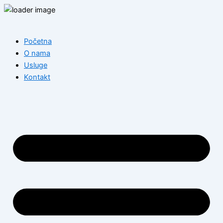
Skip
to
content
Početna
O nama
Usluge
Kontakt