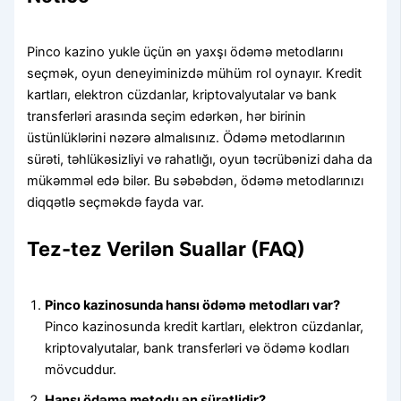
Pinco kazino yukle üçün ən yaxşı ödəmə metodlarını
seçmək, oyun deneyiminizdə mühüm rol oynayır. Kredit
kartları, elektron cüzdanlar, kriptovalyutalar və bank
transferləri arasında seçim edərkən, hər birinin
üstünlüklərini nəzərə almalısınız. Ödəmə metodlarının
sürəti, təhlükəsizliyi və rahatlığı, oyun təcrübənizi daha da
mükəmməl edə bilər. Bu səbəbdən, ödəmə metodlarınızı
diqqətlə seçməkdə fayda var.
Tez-tez Verilən Suallar (FAQ)
Pinco kazinosunda hansı ödəmə metodları var?
Pinco kazinosunda kredit kartları, elektron cüzdanlar,
kriptovalyutalar, bank transferləri və ödəmə kodları
mövcuddur.
Hansı ödəmə metodu ən sürətlidir?