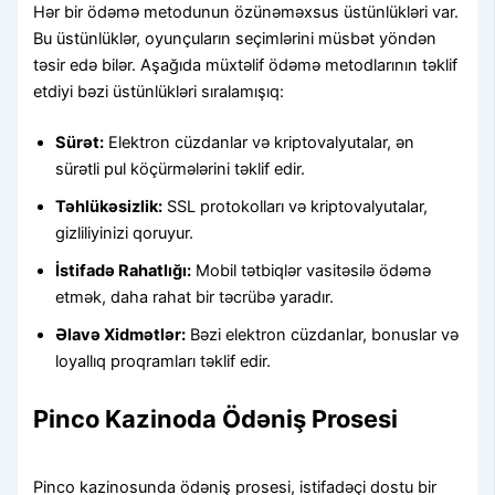
Hər bir ödəmə metodunun özünəməxsus üstünlükləri var.
Bu üstünlüklər, oyunçuların seçimlərini müsbət yöndən
təsir edə bilər. Aşağıda müxtəlif ödəmə metodlarının təklif
etdiyi bəzi üstünlükləri sıralamışıq:
Sürət:
Elektron cüzdanlar və kriptovalyutalar, ən
sürətli pul köçürmələrini təklif edir.
Təhlükəsizlik:
SSL protokolları və kriptovalyutalar,
gizliliyinizi qoruyur.
İstifadə Rahatlığı:
Mobil tətbiqlər vasitəsilə ödəmə
etmək, daha rahat bir təcrübə yaradır.
Əlavə Xidmətlər:
Bəzi elektron cüzdanlar, bonuslar və
loyallıq proqramları təklif edir.
Pinco Kazinoda Ödəniş Prosesi
Pinco kazinosunda ödəniş prosesi, istifadəçi dostu bir