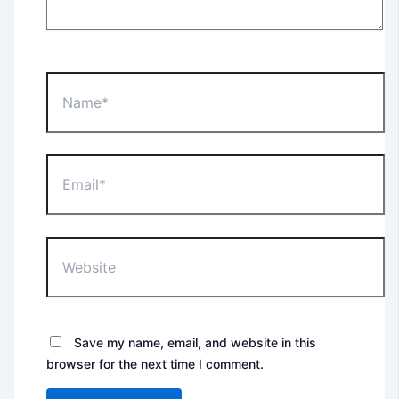
Name*
Email*
Website
Save my name, email, and website in this
browser for the next time I comment.