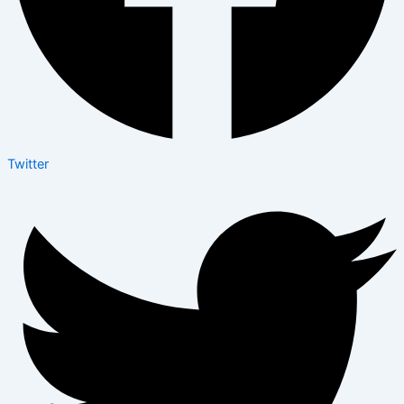
Twitter