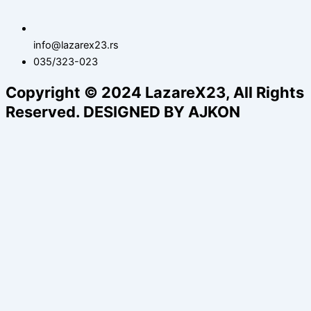
info@lazarex23.rs
035/323-023
Copyright © 2024 LazareX23, All Rights
Reserved. DESIGNED BY AJKON