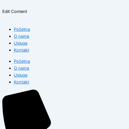
Edit Content
Početna
O nama
Usluge
Kontakt
Početna
O nama
Usluge
Kontakt