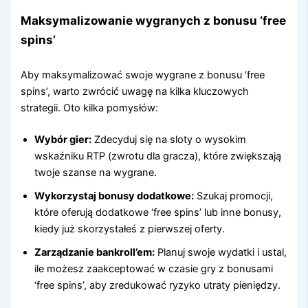
Maksymalizowanie wygranych z bonusu ‘free
spins’
Aby maksymalizować swoje wygrane z bonusu ‘free
spins’, warto zwrócić uwagę na kilka kluczowych
strategii. Oto kilka pomysłów:
Wybór gier:
Zdecyduj się na sloty o wysokim
wskaźniku RTP (zwrotu dla gracza), które zwiększają
twoje szanse na wygrane.
Wykorzystaj bonusy dodatkowe:
Szukaj promocji,
które oferują dodatkowe ‘free spins’ lub inne bonusy,
kiedy już skorzystałeś z pierwszej oferty.
Zarządzanie bankroll’em:
Planuj swoje wydatki i ustal,
ile możesz zaakceptować w czasie gry z bonusami
‘free spins’, aby zredukować ryzyko utraty pieniędzy.