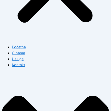
Početna
O nama
Usluge
Kontakt