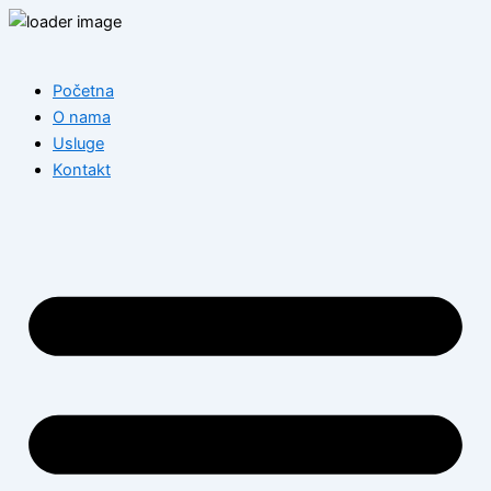
Skip
to
content
Početna
O nama
Usluge
Kontakt