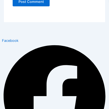
Facebook