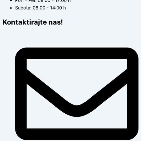
Pon - Pet: 08:00 - 17:00 h
Subota: 08:00 - 14:00 h
Kontaktirajte nas!