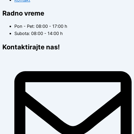
Kontakt
Radno vreme
Pon - Pet: 08:00 - 17:00 h
Subota: 08:00 - 14:00 h
Kontaktirajte nas!