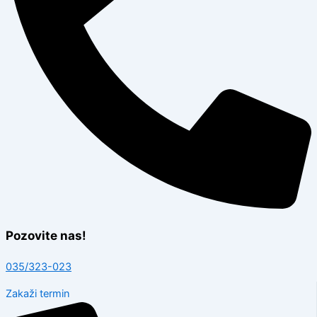
Pozovite nas!
035/323-023
Zakaži termin