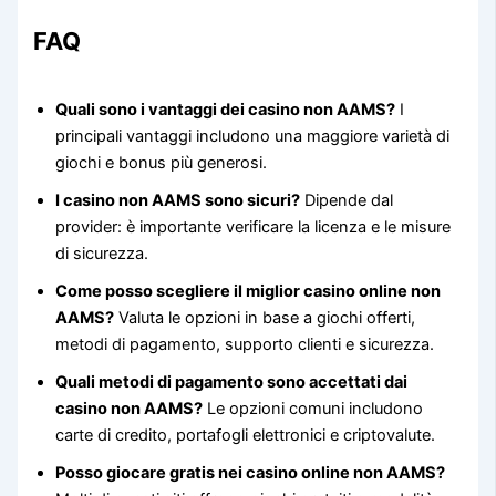
FAQ
Quali sono i vantaggi dei casino non AAMS?
I
principali vantaggi includono una maggiore varietà di
giochi e bonus più generosi.
I casino non AAMS sono sicuri?
Dipende dal
provider: è importante verificare la licenza e le misure
di sicurezza.
Come posso scegliere il miglior casino online non
AAMS?
Valuta le opzioni in base a giochi offerti,
metodi di pagamento, supporto clienti e sicurezza.
Quali metodi di pagamento sono accettati dai
casino non AAMS?
Le opzioni comuni includono
carte di credito, portafogli elettronici e criptovalute.
Posso giocare gratis nei casino online non AAMS?