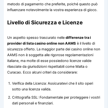
metodo di pagamento che preferite, poiché questo può
influenzare notevolmente la vostra esperienza di gioco.
Livello di Sicurezza e Licenze
Un aspetto spesso trascurato nelle
differenze tra i
provider di lista casino online non AAMS
è il livello di
sicurezza offerto. La maggior parte dei casino online non
AAMS non è soggetta alle rigorose regolamentazioni
italiane, ma molte di esse possiedono licenze valide
rilasciate da giurisdizioni rispettabili come Malta o
Curacao. Ecco alcuni criteri da considerare:
Verifica della Licenza: Assicuratevi che il sito operi
sotto una licenza valida.
Crittografia SSL: Fondamentale per proteggere i vostri
dati personali e finanziari.