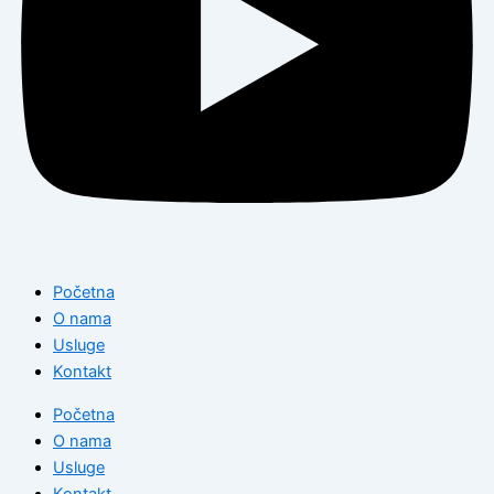
Početna
O nama
Usluge
Kontakt
Početna
O nama
Usluge