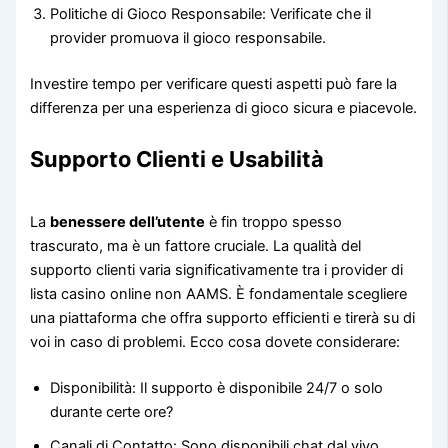
Politiche di Gioco Responsabile: Verificate che il
provider promuova il gioco responsabile.
Investire tempo per verificare questi aspetti può fare la
differenza per una esperienza di gioco sicura e piacevole.
Supporto Clienti e Usabilità
La
benessere dell’utente
è fin troppo spesso
trascurato, ma è un fattore cruciale. La qualità del
supporto clienti varia significativamente tra i provider di
lista casino online non AAMS. È fondamentale scegliere
una piattaforma che offra supporto efficienti e tirerà su di
voi in caso di problemi. Ecco cosa dovete considerare:
Disponibilità: Il supporto è disponibile 24/7 o solo
durante certe ore?
Canali di Contatto: Sono disponibili chat dal vivo,