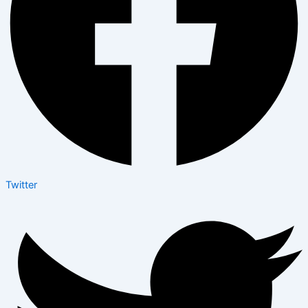
Twitter