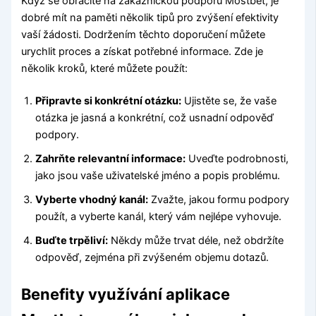
Když se obracíte na zákaznickou podporu Mostbet, je
dobré mít na paměti několik tipů pro zvýšení efektivity
vaší žádosti. Dodržením těchto doporučení můžete
urychlit proces a získat potřebné informace. Zde je
několik kroků, které můžete použít:
Připravte si konkrétní otázku:
Ujistěte se, že vaše
otázka je jasná a konkrétní, což usnadní odpověď
podpory.
Zahrňte relevantní informace:
Uveďte podrobnosti,
jako jsou vaše uživatelské jméno a popis problému.
Vyberte vhodný kanál:
Zvažte, jakou formu podpory
použít, a vyberte kanál, který vám nejlépe vyhovuje.
Buďte trpěliví:
Někdy může trvat déle, než obdržíte
odpověď, zejména při zvýšeném objemu dotazů.
Benefity využívání aplikace