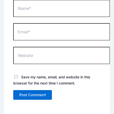
Name*
Email*
Website
Save my name, email, and website in this
browser for the next time I comment.