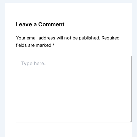
Leave a Comment
Your email address will not be published.
Required
fields are marked
*
Type
here..