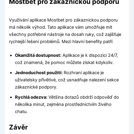
Mostbet pro zákaznickou podporu
Využívání aplikace Mostbet pro zákaznickou podporu
má několik výhod. Tato aplikace vám umožňuje mít
všechny potřebné nástroje na dosah ruky, což zajišťuje
rychlejší řešení problémů. Mezi hlavní benefity patří:
Okamžitá dostupnost:
Aplikace je k dispozici 24/7,
což znamená, že pomoc můžete získat kdykoliv.
Jednoduchost použití:
Rozhraní aplikace je
uživatelsky přívětivé, což usnadňuje nalezení sekce
zákaznické podpory.
Rychlá odezva:
Většina dotazů obdrží odpověď do
několika minut, zejména prostřednictvím živého
chatu.
Závěr