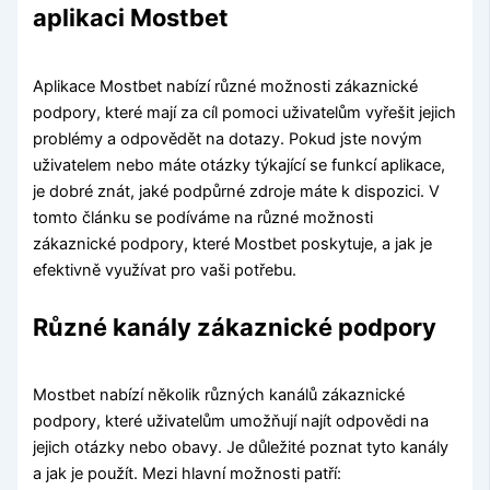
aplikaci Mostbet
Aplikace Mostbet nabízí různé možnosti zákaznické
podpory, které mají za cíl pomoci uživatelům vyřešit jejich
problémy a odpovědět na dotazy. Pokud jste novým
uživatelem nebo máte otázky týkající se funkcí aplikace,
je dobré znát, jaké podpůrné zdroje máte k dispozici. V
tomto článku se podíváme na různé možnosti
zákaznické podpory, které Mostbet poskytuje, a jak je
efektivně využívat pro vaši potřebu.
Různé kanály zákaznické podpory
Mostbet nabízí několik různých kanálů zákaznické
podpory, které uživatelům umožňují najít odpovědi na
jejich otázky nebo obavy. Je důležité poznat tyto kanály
a jak je použít. Mezi hlavní možnosti patří: