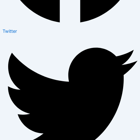
Twitter