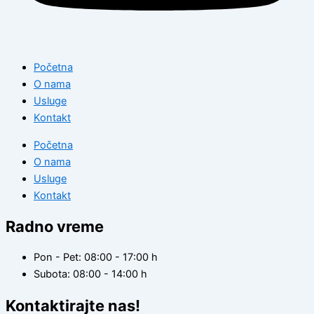
Početna
O nama
Usluge
Kontakt
Početna
O nama
Usluge
Kontakt
Radno vreme
Pon - Pet: 08:00 - 17:00 h
Subota: 08:00 - 14:00 h
Kontaktirajte nas!