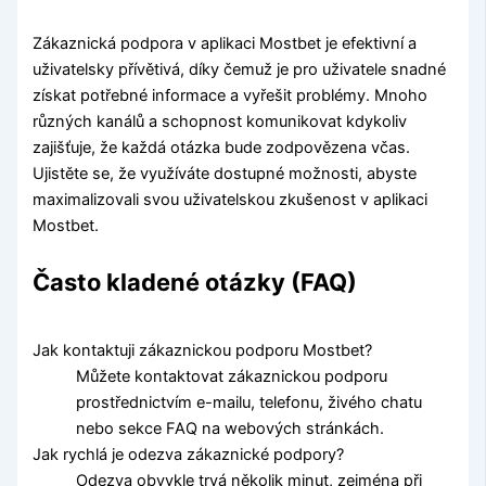
Zákaznická podpora v aplikaci Mostbet je efektivní a
uživatelsky přívětivá, díky čemuž je pro uživatele snadné
získat potřebné informace a vyřešit problémy. Mnoho
různých kanálů a schopnost komunikovat kdykoliv
zajišťuje, že každá otázka bude zodpovězena včas.
Ujistěte se, že využíváte dostupné možnosti, abyste
maximalizovali svou uživatelskou zkušenost v aplikaci
Mostbet.
Často kladené otázky (FAQ)
Jak kontaktuji zákaznickou podporu Mostbet?
Můžete kontaktovat zákaznickou podporu
prostřednictvím e-mailu, telefonu, živého chatu
nebo sekce FAQ na webových stránkách.
Jak rychlá je odezva zákaznické podpory?
Odezva obvykle trvá několik minut, zejména při