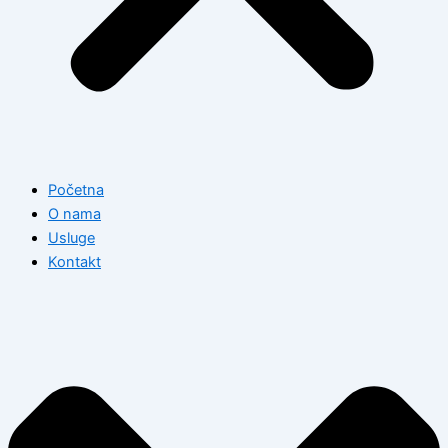
Početna
O nama
Usluge
Kontakt