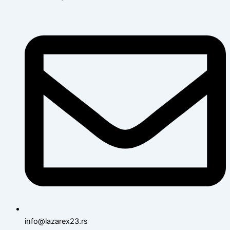
info@lazarex23.rs