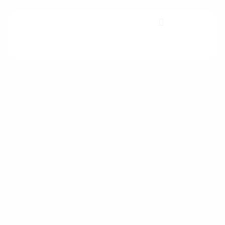
Skip
to
content
Real pul çıxarma şərtləri üzrə ən yaxşı Mostbet bonusları ilə
tanış olun