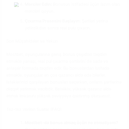
Mərclər Edin:
Bonusun istifadəsi üçün lazım olan
mərcləri qoyun.
Çıxarma Prosesini Başlayın:
Şərtləri yerinə
yetirdikdən sonra real pulu çıxarın.
Son Müşahidələr və Yekun
Mostbet, oyunçularına geniş bonus çeşidləri təqdim
etməklə yanaşı, real pul çıxarma şərtlərini də sadə və
anlaşılır formada təqdim edir. Bu bonuslardan istifadə
etməklə, oyunçular ən çox qazancı əldə edə bilərlər.
İstəklərinizi qarşılayan bonusları seçərkən, onların şərtlərinə
diqqət yetirmək vacibdir. Beləliklə, yüksək qazanc əldə
etmək imkanını yüksək səviyyəyə qaldırmış olursunuz.
Tez-tez Verilən Suallar (FAQ)
Mostbet-də bonus almaq üçün nə etməliyəm?