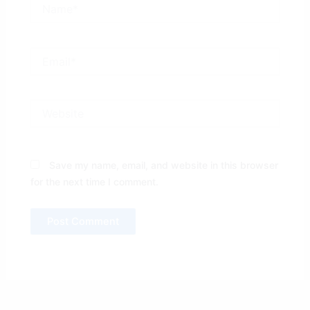
Name*
Email*
Website
Save my name, email, and website in this browser
for the next time I comment.