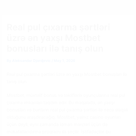
Real pul çıxarma şərtləri
üzrə ən yaxşı Mostbet
bonusları ilə tanış olun
By
Aleksandar Djordjevic
/
May 1, 2026
Real pul çıxarma şərtləri üzrə ən yaxşı Mostbet bonusları ilə
tanış olun
Mostbet, müxtəlif bonus və təkliflərlə oyunçularına real pul
çıxarma imkanları təqdim edir. Bu məqalədə, ən yaxşı
bonusları və bunların real pul çıxarma şərtləri ilə necə əlaqəli
olduğunu araşdıracağıq. Mostbet, yalnız casino oyunları
üçün deyil, eyni zamanda idman mərcləri üçün də
mükafatlandırma proqramı ilə seçilir. İstifadəçilər bu