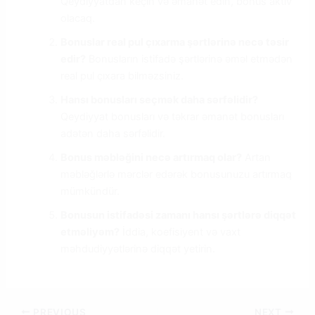
Qeydiyyatdan keçin və əmanət edin, bonus aktiv
olacaq.
Bonuslar real pul çıxarma şərtlərinə necə təsir
edir?
Bonusların istifadə şərtlərinə əməl etmədən
real pul çıxara bilməzsiniz.
Hansı bonusları seçmək daha sərfəlidir?
Qeydiyyat bonusları və təkrar əmanət bonusları
adətən daha sərfəlidir.
Bonus məbləğini necə artırmaq olar?
Artan
məbləğlərlə mərclər edərək bonusunuzu artırmaq
mümkündür.
Bonusun istifadəsi zamanı hansı şərtlərə diqqət
etməliyəm?
İddia, koefisiyent və vaxt
məhdudiyyətlərinə diqqət yetirin.
PREVIOUS
NEXT