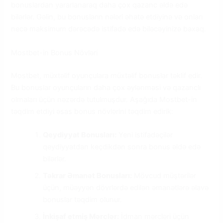
bonuslardan yararlanaraq daha çox qazanc əldə edə
bilərlər. Gəlin, bu bonusların nələri əhatə etdiyinə və onları
necə maksimum dərəcədə istifadə edə biləcəyinizə baxaq.
Mostbet-in Bonus Növləri
Mostbet, müxtəlif oyunçulara müxtəlif bonuslar təklif edir.
Bu bonuslar oyunçuların daha çox əylənməsi və qazanclı
olmaları üçün nəzərdə tutulmuşdur. Aşağıda Mostbet-in
təqdim etdiyi əsas bonus növlərini təqdim edirik:
Qeydiyyat Bonusları:
Yeni istifadəçilər
qeydiyyatdan keçdikdən sonra bonus əldə edə
bilərlər.
Təkrar Əmanət Bonusları:
Mövcud müştərilər
üçün, müəyyən dövrlərdə edilən əmanətlərə əlavə
bonuslar təqdim olunur.
İnkişaf etmiş Mərclər:
İdman mərcləri üçün