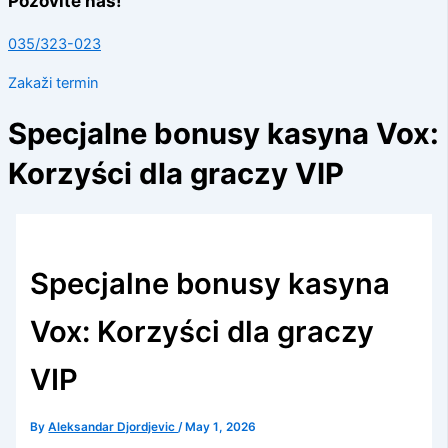
Pozovite nas!
035/323-023
Zakaži termin
Specjalne bonusy kasyna Vox:
Korzyści dla graczy VIP
Specjalne bonusy kasyna
Vox: Korzyści dla graczy
VIP
By
Aleksandar Djordjevic
/
May 1, 2026