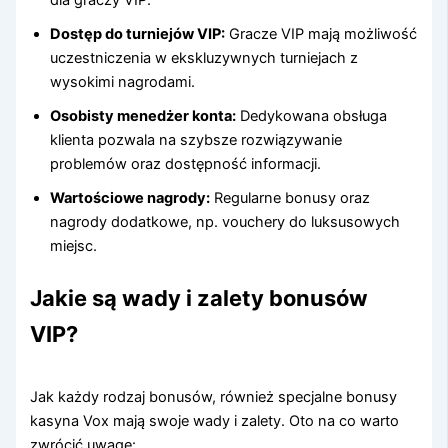
dla graczy VIP.
Dostęp do turniejów VIP:
Gracze VIP mają możliwość
uczestniczenia w ekskluzywnych turniejach z
wysokimi nagrodami.
Osobisty menedżer konta:
Dedykowana obsługa
klienta pozwala na szybsze rozwiązywanie
problemów oraz dostępność informacji.
Wartościowe nagrody:
Regularne bonusy oraz
nagrody dodatkowe, np. vouchery do luksusowych
miejsc.
Jakie są wady i zalety bonusów
VIP?
Jak każdy rodzaj bonusów, również specjalne bonusy
kasyna Vox mają swoje wady i zalety. Oto na co warto
zwrócić uwagę: