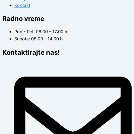
Kontakt
Radno vreme
Pon - Pet: 08:00 - 17:00 h
Subota: 08:00 - 14:00 h
Kontaktirajte nas!