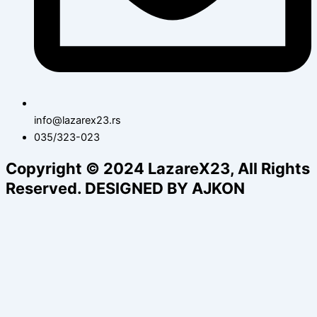
info@lazarex23.rs
035/323-023
Copyright © 2024 LazareX23, All Rights
Reserved. DESIGNED BY AJKON