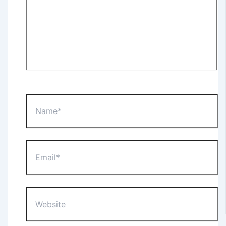
Name*
Email*
Website