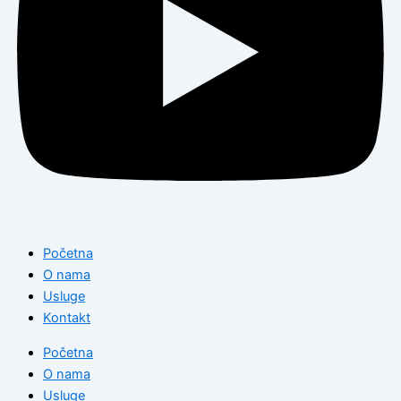
Početna
O nama
Usluge
Kontakt
Početna
O nama
Usluge