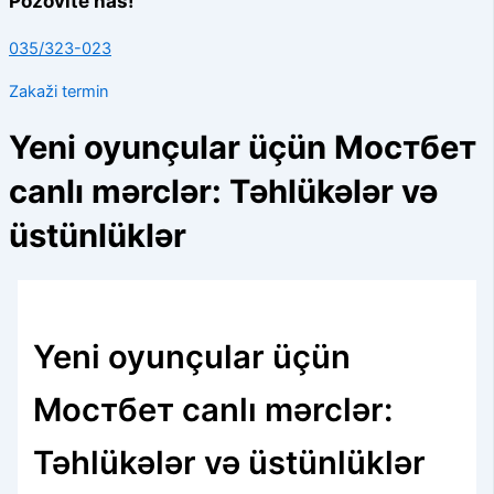
Pozovite nas!
035/323-023
Zakaži termin
Yeni oyunçular üçün Мостбет
canlı mərclər: Təhlükələr və
üstünlüklər
Yeni oyunçular üçün
Мостбет canlı mərclər:
Təhlükələr və üstünlüklər