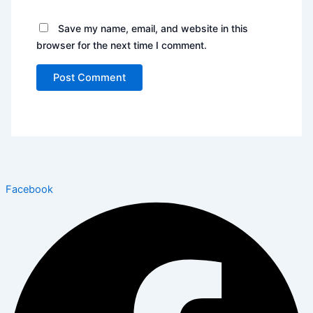
Save my name, email, and website in this
browser for the next time I comment.
Facebook