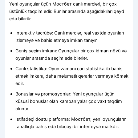
Yeni oyunçular üçün Мостбет canlı mərcləri, bir çox
üstünlük təqdim edir. Bunlar arasında aşağıdakıları qeyd
edə bilərik:
İnteraktiv təcrübə: Canlı mərclər, real vaxtda oyunları
izləməyə və bahis etməyə imkan tanıyır.
Geniş seçim imkanı: Oyunçular bir çox idman növü və
oyunlar arasında seçim edə bilərlər.
Canlı statistika: Oyun zamanı cari statistika ilə bahis
etmək imkanı, daha məlumatlı qərarlar verməyə kömək
edir.
Bonuslar və promosyonlar: Yeni oyunçular üçün
xüsusi bonuslar olan kampaniyalar çox vaxt təqdim
olunur.
İstifadəçi dostu platforma: Мостбет, yeni oyunçuların
rahatlıqla bahis edə biləcəyi bir interfeysə malikdir.