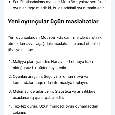
Sertifikatlaşdırılmış oyunlar: Мостбет, yalnız sertifikatlı
oyunları təqdim edir ki, bu da ədalətli oyun təmin edir.
Yeni oyunçular üçün məsləhətlər
Yeni oyunçulardan Мостбет-də canlı mərclərdə iştirak
etməzdən əvvəl aşağıdakı məsləhətlərə əməl etmələri
tövsiyə olunur:
Maliyyə planı yaradın: Hər ay sərf etməyə hazır
olduğunuz bir büdcə təyin edin.
Oyunları araştırın: Seçdiyiniz idman növü və
komandalar haqqında informasiya toplayın.
Məlumatlı qərarlar verin: Statistika və analitiklərə
əsaslanaraq qərar qəbul edin.
Tez-tez durun: Uzun müddətli oyun oynamaqdan
çəkinin.