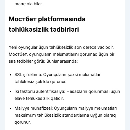
mane ola bilər.
Мостбет platformasında
təhlükəsizlik tədbirləri
Yeni oyunçular üçün təhlükəsizlik son dərəcə vacibdir.
Мостбет, oyunçuların məlumatlarını qorumaq üçün bir
sıra tədbirlər görür. Bunlar arasında:
SSL şifrələmə: Oyunçuların şəxsi məlumatları
təhlükəsiz şəkildə qorunur.
İki faktorlu autentifikasiya: Hesabların qorunması üçün
əlavə təhlükəsizlik qatıdır.
Maliyyə mühafizəsi: Oyunçuların maliyyə məlumatları
maksimum təhlükəsizlik standartlarına uyğun olaraq
qorunur.