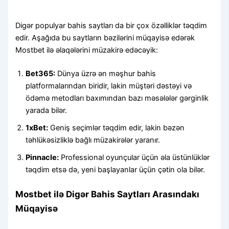
Digər populyar bahis saytları da bir çox özəlliklər təqdim
edir. Aşağıda bu saytların bəzilərini müqayisə edərək
Mostbet ilə əlaqələrini müzakirə edəcəyik:
Bet365:
Dünya üzrə ən məşhur bahis
platformalarından biridir, lakin müştəri dəstəyi və
ödəmə metodları baxımından bazı məsələlər gərginlik
yarada bilər.
1xBet:
Geniş seçimlər təqdim edir, lakin bəzən
təhlükəsizliklə bağlı müzakirələr yaranır.
Pinnacle:
Professional oyunçular üçün əla üstünlüklər
təqdim etsə də, yeni başlayanlar üçün çətin ola bilər.
Mostbet ilə Digər Bahis Saytları Arasındakı
Müqayisə