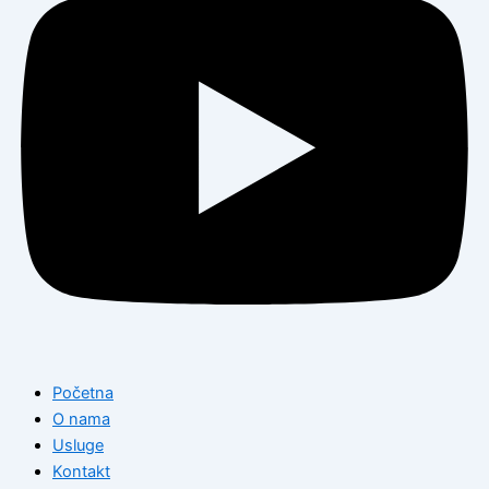
Početna
O nama
Usluge
Kontakt