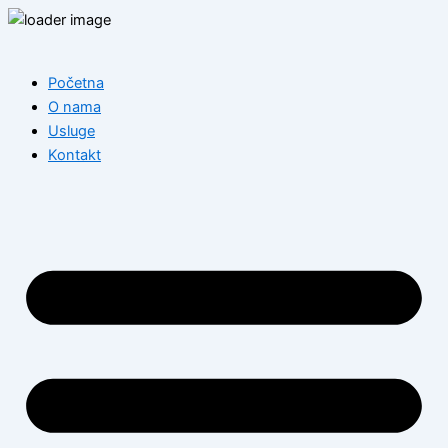
Skip
to
content
Početna
O nama
Usluge
Kontakt