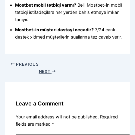
Mostbet mobil tətbiqi varmı?
Bəli, Mostbet-in mobil
tətbiqi istifadəçilərə hər yerdən bahis etməyə imkan
tanıyır.
Mostbet-in müştəri dəstəyi necədir?
7/24 canlı
dəstək xidməti müştərilərin suallarına tez cavab verir.
PREVIOUS
NEXT
Leave a Comment
Your email address will not be published.
Required
fields are marked
*