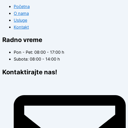
Početna
O nama
Usluge
Kontakt
Radno vreme
Pon - Pet: 08:00 - 17:00 h
Subota: 08:00 - 14:00 h
Kontaktirajte nas!