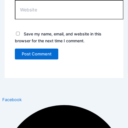
Website
Save my name, email, and website in this
browser for the next time I comment.
Facebook