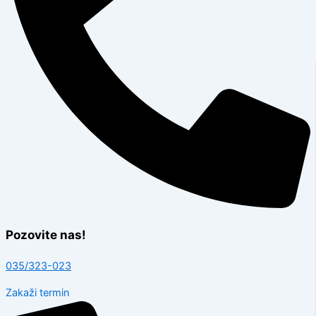
Pozovite nas!
035/323-023
Zakaži termin