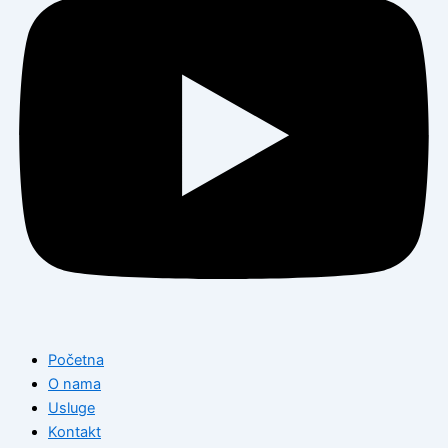
Početna
O nama
Usluge
Kontakt