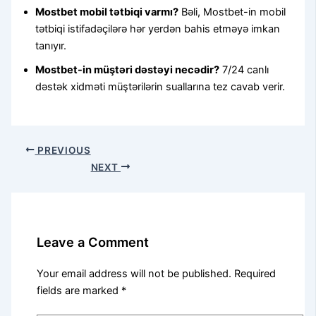
Mostbet mobil tətbiqi varmı?
Bəli, Mostbet-in mobil
tətbiqi istifadəçilərə hər yerdən bahis etməyə imkan
tanıyır.
Mostbet-in müştəri dəstəyi necədir?
7/24 canlı
dəstək xidməti müştərilərin suallarına tez cavab verir.
PREVIOUS
NEXT
Leave a Comment
Your email address will not be published.
Required
fields are marked
*