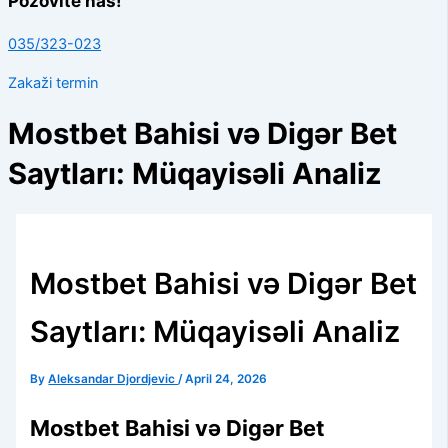
Pozovite nas!
035/323-023
Zakaži termin
Mostbet Bahisi və Digər Bet
Saytları: Müqayisəli Analiz
Mostbet Bahisi və Digər Bet
Saytları: Müqayisəli Analiz
By
Aleksandar Djordjevic
/
April 24, 2026
Mostbet Bahisi və Digər Bet