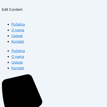
Edit Content
Početna
O nama
Usluge
Kontakt
Početna
O nama
Usluge
Kontakt