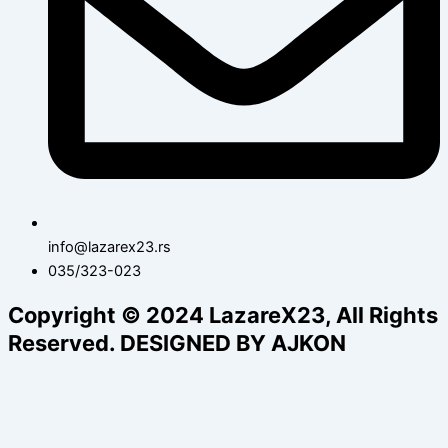
info@lazarex23.rs
035/323-023
Copyright © 2024 LazareX23, All Rights
Reserved. DESIGNED BY AJKON