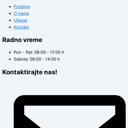
Početna
O nama
Usluge
Kontakt
Radno vreme
Pon - Pet: 08:00 - 17:00 h
Subota: 08:00 - 14:00 h
Kontaktirajte nas!