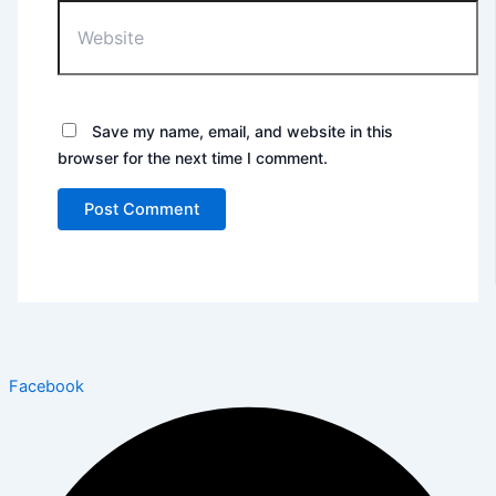
Website
Save my name, email, and website in this
browser for the next time I comment.
Facebook